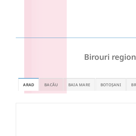
Birouri region
ARAD
BACĂU
BAIA MARE
BOTOȘANI
B