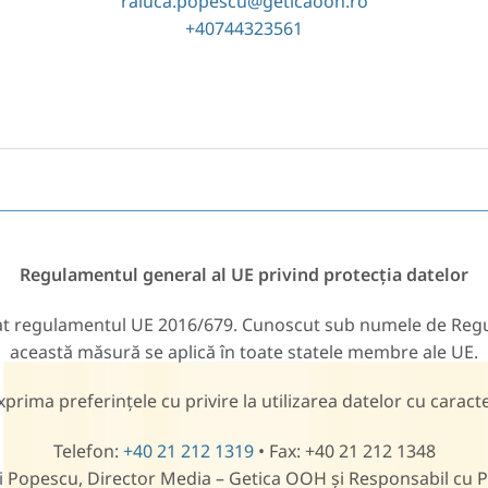
raluca.popescu@geticaooh.ro
+40744323561
Regulamentul general al UE privind protecția datelor
t regulamentul UE 2016/679. Cunoscut sub numele de Regul
această măsură se aplică în toate statele membre ale UE.
xprima preferințele cu privire la utilizarea datelor cu caract
Telefon:
+40 21 212 1319
• Fax: +40 21 212 1348
căi Popescu, Director Media – Getica OOH și Responsabil cu 