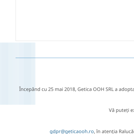
Începând cu 25 mai 2018, Getica OOH SRL a adopta
Vă puteți e
gdpr@geticaooh.ro
, în atenția Ralu