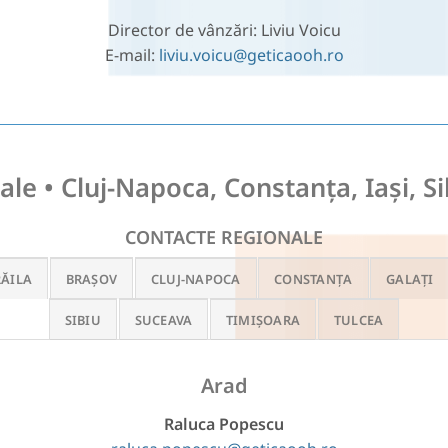
Director de vânzări: Liviu Voicu
E-mail:
liviu.voicu@geticaooh.ro
ale • Cluj-Napoca, Constanța, Iași, S
CONTACTE REGIONALE
RĂILA
BRAȘOV
CLUJ-NAPOCA
CONSTANȚA
GALAȚI
SIBIU
SUCEAVA
TIMIȘOARA
TULCEA
Arad
Raluca Popescu