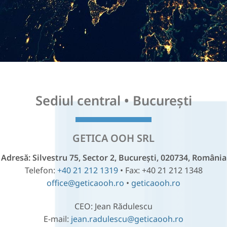
Sediul central • București
GETICA OOH SRL
Adresă: Silvestru 75, Sector 2, București, 020734, România
Telefon:
+40 21 212 1319
• Fax: +40 21 212 1348
office@geticaooh.ro
•
geticaooh.ro
CEO: Jean Rădulescu
E-mail:
jean.radulescu@geticaooh.ro