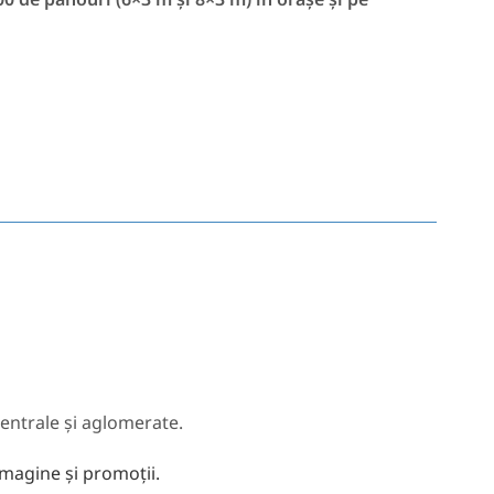
DN
centrale și aglomerate.
imagine și promoții.