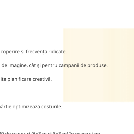
operire și frecvență ridicate.
i de imagine, cât și pentru campanii de produse.
te planificare creativă.
.
ârtie optimizează costurile.
 de panouri (6×3 m și 8×3 m) în orașe și pe