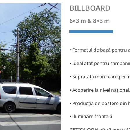
BILLBOARD
6×3 m & 8×3 m
• Formatul de bază pentru ac
• Ideal atât pentru campani
• Suprafață mare care permi
• Acoperire la nivel național
• Producția de postere din h
• Iluminare frontală.
GETICA OOH oferă peste 400