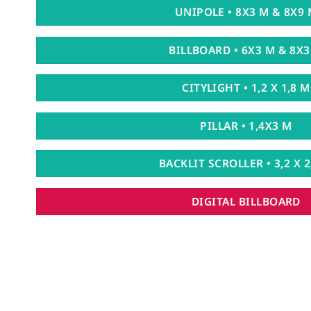
UNIPOLE • 8X3 M & 8X9
BILLBOARD • 6X3 M & 8X
CITYLIGHT • 1,2 X 1,8 M
PILLAR • 1,4X3 M
BACKLIT SCROLLER • 3,2 X 2
DIGITAL BILLBOARD