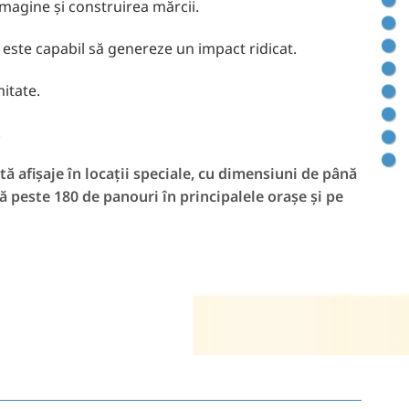
imagine și construirea mărcii.
 este capabil să genereze un impact ridicat.
mitate.
.
ă afișaje în locații speciale, cu dimensiuni de până
 peste 180 de panouri în principalele orașe și pe
București – Băneasa, DN1