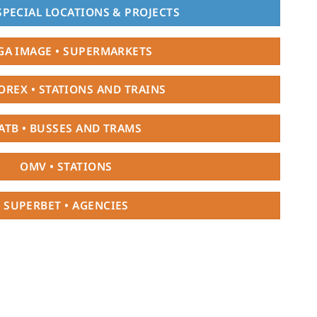
SPECIAL LOCATIONS & PROJECTS
GA IMAGE • SUPERMARKETS
REX • STATIONS AND TRAINS
ATB • BUSSES AND TRAMS
OMV • STATIONS
SUPERBET • AGENCIES