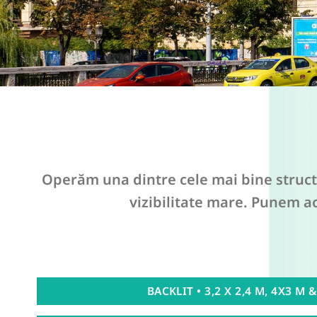
Operăm una dintre cele mai bine structu
vizibilitate mare. Punem ac
BACKLIT • 3,2 X 2,4 M, 4X3 M 