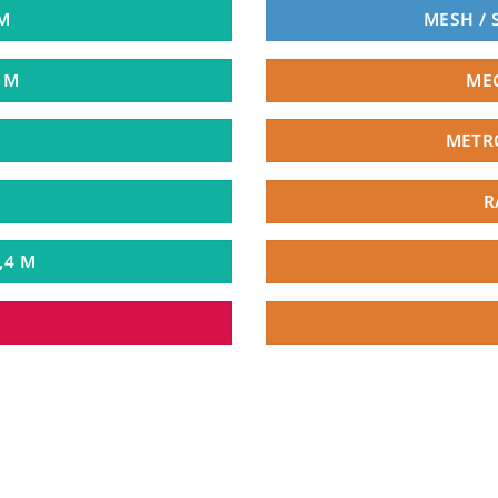
 M
MESH / 
3 M
ME
METRO
R
,4 M