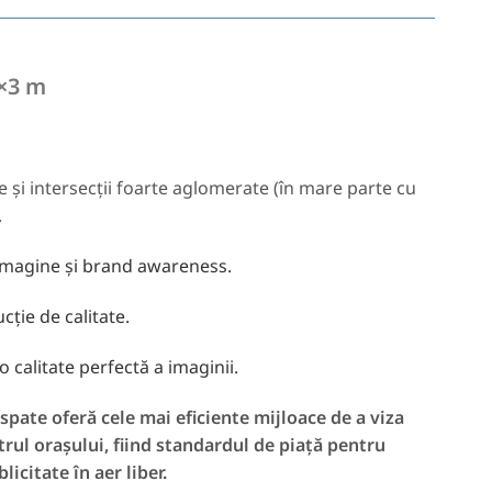
6×3 m
e și intersecții foarte aglomerate (în mare parte cu
.
 imagine și brand awareness.
cție de calitate.
o calitate perfectă a imaginii.
spate oferă cele mai eficiente mijloace de a viza
ntrul orașului, fiind standardul de piață pentru
citate în aer liber.