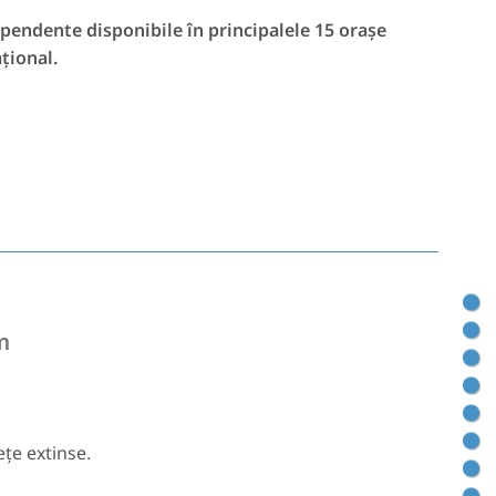
pendente disponibile în principalele 15 orașe
țional.
București – Splaiul Unirii, Piața Operei
m
ețe extinse.