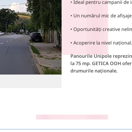
• Ideal pentru campanii de 
• Un numărul mic de afișaje
• Oportunități creative neli
• Acoperire la nivel național
Panourile Unipole reprezint
la 75 mp. GETICA OOH oferă
drumurile naționale.
București-Otopeni – DN1